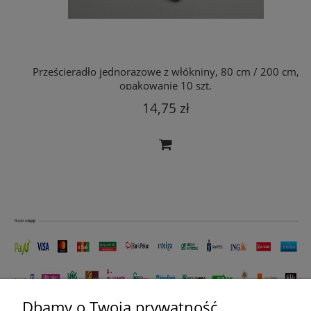
Prześcieradło jednorazowe z włókniny, 80 cm / 200 cm,
opakowanie 10 szt.
14,75 zł
Dbamy o Twoją prywatność