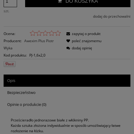
DO KOSZYKA
szt.
dodaj do przechowalni
Ocena:
zapytaj o produkt
Producent:
Awexim Plus Piotr
poleć znajomemu
Wyka
dodaj opinię
Kod produktu:
PJ-1,6x2,0
Opis
Bezpieczeństwo
Opinie o produkcie (0)
Prześcieradło jednorazowe białe z włókniny PP.
Każda sztuka złożona indywidualnie w sposób umożliwiający łatwe
rozłożenie na łóżku.