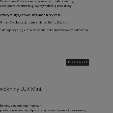
elvet Care Professional - wykonany z białej celulozy,
rdzo dobrą chłonnością, wytrzymałością oraz dużą
metyce, fryzjerstwie, utrzymaniu czystości.
00 metrów długości, rozmiar listka 26,4 x 25,0 cm
składającego się z 2 rolek, każda rolka dodatkowo zapakowana
DO KOSZYKA
włókniny LUX Mini.
 włókniny z ozdobnym motywem.
jakością wykonania, odpornością na rozciąganie i rozrywanie,