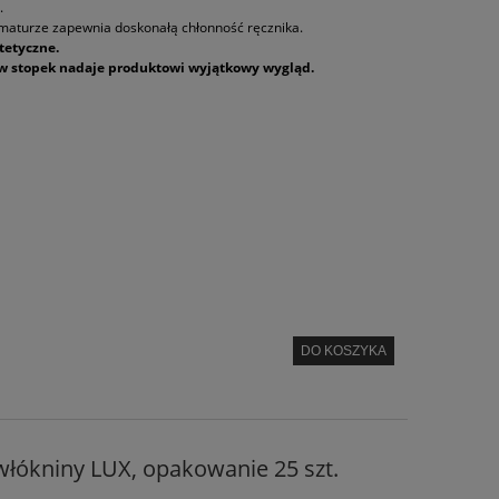
.
maturze zapewnia doskonałą chłonność ręcznika.
tetyczne.
w stopek nadaje produktowi wyjątkowy wygląd.
DO KOSZYKA
włókniny LUX, opakowanie 25 szt.