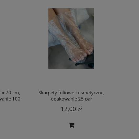
x 70 cm,
Skarpety foliowe kosmetyczne,
Przeście
ter
Klapki z włókniny z kolorowymi
Majtki jednorazow
anie 100
opakowanie 25 par
włókniny
kokardkami.
włókniny PP, op
12,00 zł
1,23 zł
14,7