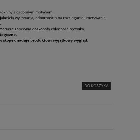
 włókniny z ozdobnym motywem.
jakością wykonania, odpornością na rozciąganie i rozrywanie,
.
maturze zapewnia doskonałą chłonność ręcznika.
tetyczne.
w stopek nadaje produktowi wyjątkowy wygląd.
DO KOSZYKA