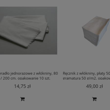
radło jednorazowe z włókniny, 80
Ręcznik z włókniny, płaty 50 
ło jednorazowe z włókniny,
Stringi jednorazowe damskie - plas
 200 cm, opakowanie 10 szt.
gramatura 50 g/m2, opakow
00 cm, opakowanie 10 szt.
miodu, opakowanie 10 szt.
sztuk.
14,75 zł
49,00 zł
14,75 zł
11,70 zł